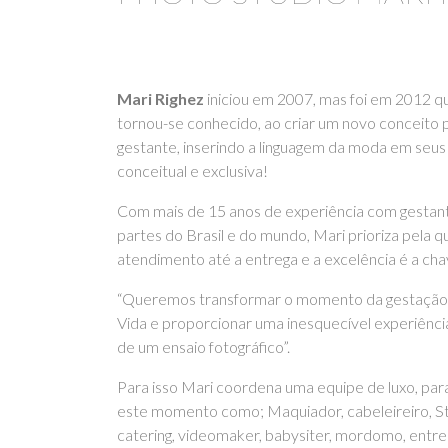
Mari Righez
iniciou em 2007, mas foi em 2012 q
tornou-se conhecido, ao criar um novo conceito p
gestante, inserindo a linguagem da moda em seus
conceitual e exclusiva!
Com mais de 15 anos de experiência com gestan
partes do Brasil e do mundo, Mari prioriza pela 
atendimento até a entrega e a excelência é a ch
“Queremos transformar o momento da gestação, o
Vida e proporcionar uma inesquecível experiência
de um ensaio fotográfico”.
Para isso Mari coordena uma equipe de luxo, par
este momento como; Maquiador, cabeleireiro, St
catering, videomaker, babysiter, mordomo, entre