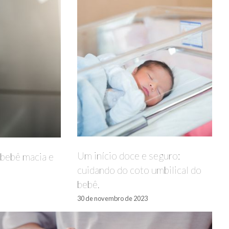
Um início doce e seguro:
 bebê macia e
cuidando do coto umbilical do
bebê.
30 de novembro de 2023