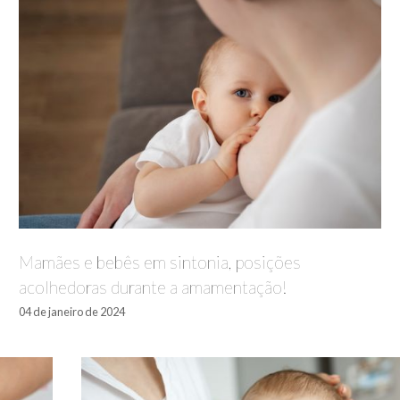
Mamães e bebês em sintonia, posições
acolhedoras durante a amamentação!
04 de janeiro de 2024