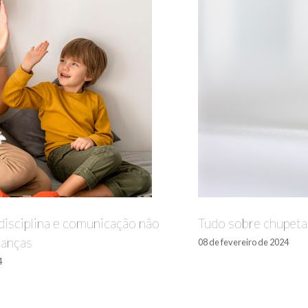
isciplina e comunicação não
Tudo sobre chupetas
ianças
08 de fevereiro de 2024
4