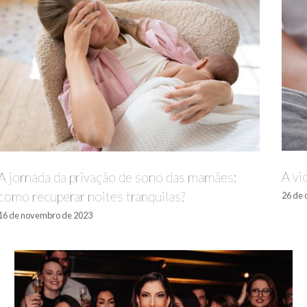
A vi
A jornada da privação de sono das mamães:
como recuperar noites tranquilas?
26 de 
16 de novembro de 2023