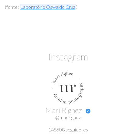
(fonte:
Laboratório Oswaldo Cruz
)
Instagram
Mari Righez
@maririghez
148508
seguidores