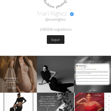
Mari Righez
@maririghez
148508
seguidores
Seguir