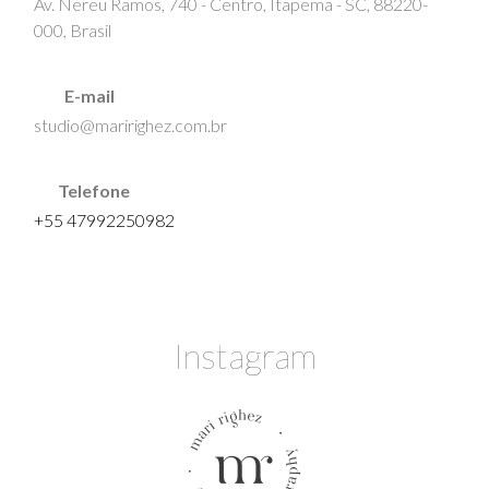
Av. Nereu Ramos, 740 - Centro, Itapema - SC, 88220-
000, Brasil
E-mail
studio@maririghez.com.br
Telefone
+55 47992250982
Instagram