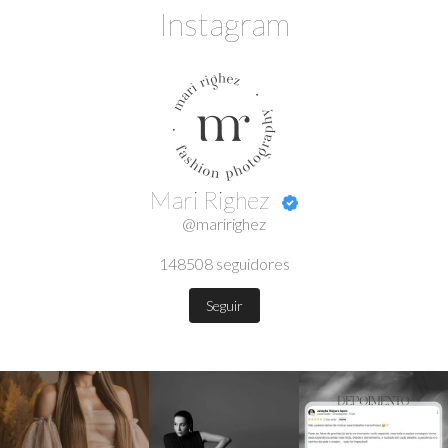
Instagram
Mari Righez
@maririghez
148508
seguidores
Seguir