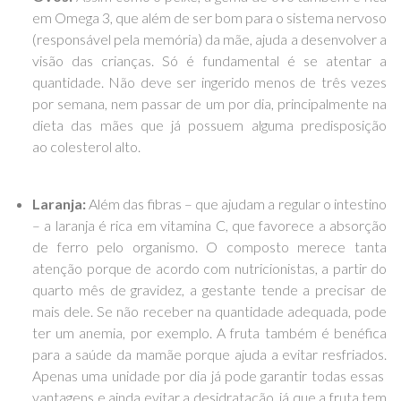
em Omega 3, que além de ser bom para o sistema nervoso
(responsável pela memória) da mãe, ajuda a desenvolver a
visão das crianças. Só é fundamental é se atentar a
quantidade. Não deve ser ingerido menos de três vezes
por semana, nem passar de um por dia, principalmente na
dieta das mães que já possuem alguma predisposição
ao
colesterol alto.
Laranja:
Além das fibras – que ajudam a regular o intestino
– a laranja é rica em vitamina C, que favorece a absorção
de ferro pelo organismo. O composto merece tanta
atenção porque de acordo com nutricionistas, a partir do
quarto mês de gravidez, a gestante tende a precisar de
mais dele. Se não receber na quantidade adequada, pode
ter um anemia, por exemplo. A fruta também é benéfica
para a saúde da mamãe porque ajuda a evitar resfriados.
Apenas uma unidade por dia já pode garantir todas essas
vantagens e ainda evitar a desidratação, já que a fruta tem