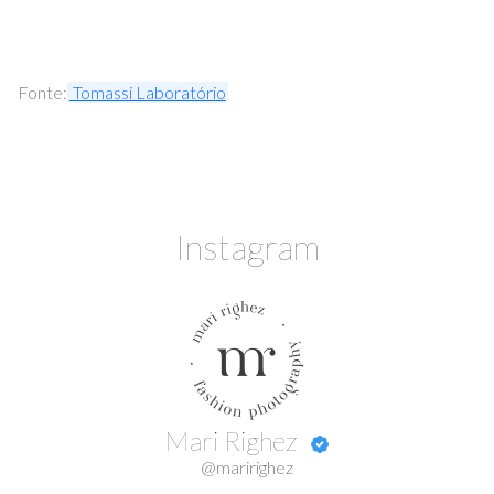
Fonte:
Tomassi Laboratório
Instagram
Mari Righez
@maririghez