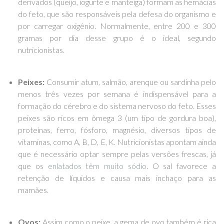
derivados (queijo, iogurte e manteiga) formam as hemácias
do feto, que são responsáveis pela defesa do organismo e
por carregar oxigênio. Normalmente, entre 200 e 300
gramas por dia desse grupo é o ideal, segundo
nutricionistas.
Peixes:
Consumir atum, salmão, arenque ou sardinha pelo
menos três vezes por semana é indispensável para a
formação do cérebro e do sistema nervoso do feto. Esses
peixes são ricos em ômega 3 (um tipo de gordura boa),
proteínas, ferro, fósforo, magnésio, diversos tipos de
vitaminas, como A, B, D, E, K. Nutricionistas apontam ainda
que é necessário optar sempre pelas versões frescas, já
que os
enlatados têm muito sódio
. O sal favorece a
retenção de líquidos e causa mais inchaço para as
mamães.
Ovos:
Assim como o peixe, a gema de ovo também é rica