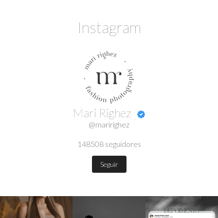
Instagram
Mari Righez
@maririghez
148508
seguidores
Seguir