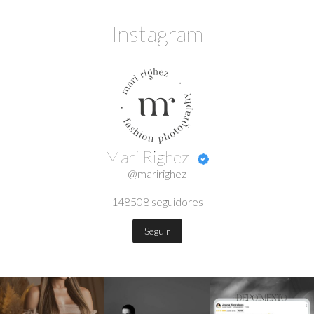
Instagram
Mari Righez
@maririghez
148508
seguidores
Seguir